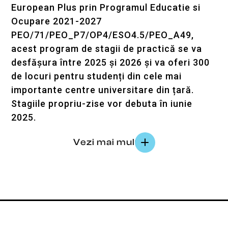
European Plus prin Programul Educatie si
Ocupare 2021-2027
PEO/71/PEO_P7/OP4/ESO4.5/PEO_A49,
acest program de stagii de practică se va
desfășura între 2025 și 2026 și va oferi 300
de locuri pentru studenți din cele mai
importante centre universitare din țară.
Stagiile propriu-zise vor debuta în iunie
2025.
Vezi mai mult
Prin acest program, studenții vor putea face
practica obligatorie într-un mediu real de
lucru, vor lucra alături de mentori cu
experiență și vor dobândi competențele
esențiale pentru o carieră de succes într-un