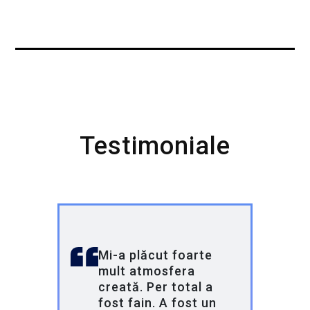
cu o versiune îmbunătățită! De data aceasta,
sub umbrela Globant, ducem programul la un
alt nivel, oferind tinerilor oportunitatea de a
lucra pe proiecte reale și de a învăța de la
unii dintre cei mai buni profesioniști din
industrie.
Testimoniale
În 2023, Globant a achiziționat Pentalog,
consolidându-și astfel prezența în Europa.
Cu o echipă de peste 31.000 de angajați în
35 de țări și parteneriate cu giganți precum
Google, Electronic Arts și Santander,
Globant este un lider global în
transformarea digitală.
Mi-a plăcut foarte
mult atmosfera
creată. Per total a
fost fain. A fost un