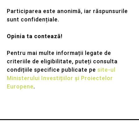
Participarea este anonimă, iar răspunsurile
sunt confidențiale.
Opinia ta contează!
Pentru mai multe informații
legate de
criteriile de eligibilitate, puteți
consulta
condițiile
specifice publicate pe
site-ul
Ministerului Investi
ț
iilor
ș
i Proiectelor
Europene
.