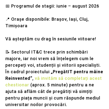
📅 Programul de stagii: iunie – august 2026
📍 Orașe disponibile: Brașov, Iași, Cluj,
Timișoara
Vă așteptăm cu drag în sesiunile viitoare!
📝 Sectorul IT&C trece prin schimbări
majore, iar noi vrem să înțelegem cum le
percepeți voi, studenții și viitorii specialiști.
În cadrul proiectului
„PregătIT pentru mâine
Reinvented”
,
vă invităm să completați acest
chestionar
(aprox. 5 minute) pentru a ne
ajuta să aflăm cât de pregătiți vă simțiți
pentru piața muncii și cum răspunde mediul
universitar noilor provocări.