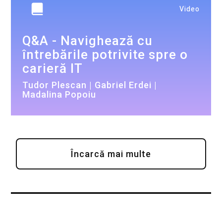
Video
Q&A - Navighează cu
întrebările potrivite spre o
carieră IT
Tudor Plescan | Gabriel Erdei |
Madalina Popoiu
Încarcă mai multe