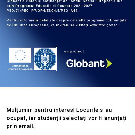
Globant division și cofinanțat de Fondul Social European Plus
prin Programul Educatie si Ocupare 2021-2027
PEO/71/PEO_P7/OP4/ESO4.5/PEO_A49.
Pentru informații detaliate despre celelalte programe cofinanțate
de Uniunea Europeană, vă invităm să vizitați
www.mfe.gov.ro
.
un proiect
Mulțumim pentru interes! Locurile s-au
ocupat, iar studenții selectați vor fi anunțați
prin email.