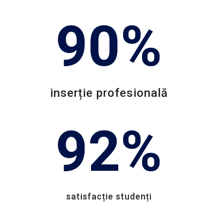
PEO/71/PEO_P7/OP4/ESO4.5/PEO_A49
90%
Conţinutul acestui material nu reprezintă în
mod obligatoriu poziţia oficială a Uniunii
Europene sau a Guvernului României.
Pentru informații detaliate despre celelate
inserție profesională
programe cofinanțate de Uniunea
Europeană, vă invităm să vizitați
92%
http://www.fonduri-ue.ro
si
https://mfe.gov.ro/.
O nouă ediție, și mai multe oportunități!
După succesul primei ediții (2021-2023), la
satisfacție studenți
care au participat peste 400 de studenți din
peste 10 centre universitare, ne întoarcem