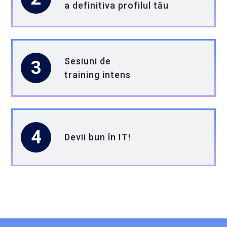
a definitiva profilul tău
Construiește-ți viitorul în tehnologie cu
noi!
La Globant, credem în puterea inovației și în
Sesiuni de
3
tinerii care vor să își lase amprenta în
training intens
domeniul tehnologic.
Dacă ești student și vrei să faci parte din
această experiență, acum e momentul!
4
Devii bun în IT!
Contact:
practica@globant.com
Cifre importante pentru acest proiect
Valoare totală: 4.919.320,20 RON, din care: