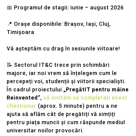
📅 Programul de stagii: iunie – august 2026
📍 Orașe disponibile: Brașov, Iași, Cluj,
Timișoara
Vă așteptăm cu drag în sesiunile viitoare!
📝 Sectorul IT&C trece prin schimbări
majore, iar noi vrem să înțelegem cum le
percepeți voi, studenții și viitorii specialiști.
În cadrul proiectului
„PregătIT pentru mâine
Reinvented”
,
vă invităm să completați acest
chestionar
(aprox. 5 minute) pentru a ne
ajuta să aflăm cât de pregătiți vă simțiți
pentru piața muncii și cum răspunde mediul
universitar noilor provocări.