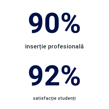
PEO/71/PEO_P7/OP4/ESO4.5/PEO_A49
90%
Conţinutul acestui material nu reprezintă în
mod obligatoriu poziţia oficială a Uniunii
Europene sau a Guvernului României.
Pentru informații detaliate despre celelate
inserție profesională
programe cofinanțate de Uniunea
Europeană, vă invităm să vizitați
92%
http://www.fonduri-ue.ro
si
https://mfe.gov.ro/.
O nouă ediție, și mai multe oportunități!
După succesul primei ediții (2021-2023), la
satisfacție studenți
care au participat peste 400 de studenți din
peste 10 centre universitare, ne întoarcem