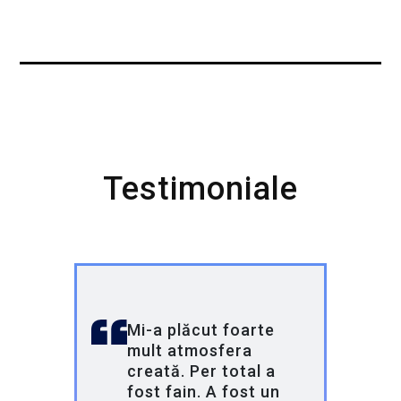
cu o versiune îmbunătățită! De data aceasta,
sub umbrela Globant, ducem programul la un
alt nivel, oferind tinerilor oportunitatea de a
lucra pe proiecte reale și de a învăța de la
unii dintre cei mai buni profesioniști din
industrie.
Testimoniale
În 2023, Globant a achiziționat Pentalog,
consolidându-și astfel prezența în Europa.
Cu o echipă de peste 31.000 de angajați în
35 de țări și parteneriate cu giganți precum
Google, Electronic Arts și Santander,
Globant este un lider global în
transformarea digitală.
Mi-a plăcut foarte
mult atmosfera
creată. Per total a
fost fain. A fost un