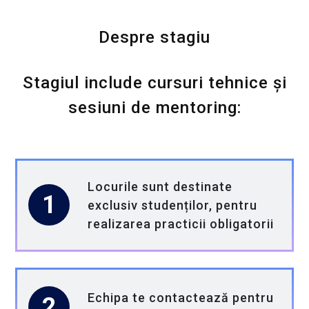
domeniu aflat într-o continuă evoluție.
Despre stagiu
Ne dorim să facem mai mult decât un
simplu stagiu!
Stagiul include cursuri tehnice și
sesiuni de mentoring:
Conectăm studenții cu profesioniștii din
industrie printr-o relație mentor-student
valoroasă;
Locurile sunt destinate
Oferim stagii de practică care le permit
1
exclusiv studenților, pentru
tinerilor să lucreze pe proiecte reale;
realizarea practicii obligatorii
Sprijinim 300 de studenți cu orientare
profesională și consiliere pentru carieră;
Echipa te contactează pentru
2