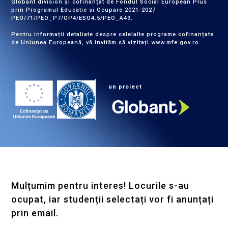
Globant division și cofinanțat de Fondul Social European Plus
prin Programul Educatie si Ocupare 2021-2027
PEO/71/PEO_P7/OP4/ESO4.5/PEO_A49.
Pentru informații detaliate despre celelalte programe cofinanțate
de Uniunea Europeană, vă invităm să vizitați
www.mfe.gov.ro
.
un proiect
Mulțumim pentru interes! Locurile s-au
ocupat, iar studenții selectați vor fi anunțați
prin email.