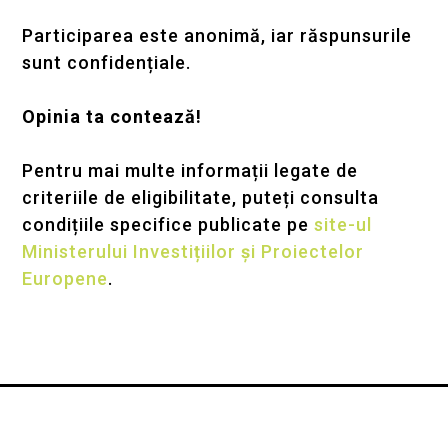
Participarea este anonimă, iar răspunsurile
sunt confidențiale.
Opinia ta contează!
Pentru mai multe informații
legate de
criteriile de eligibilitate, puteți
consulta
condițiile
specifice publicate pe
site-ul
Ministerului Investi
ț
iilor
ș
i Proiectelor
Europene
.