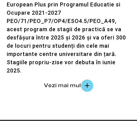
European Plus prin Programul Educatie si
Ocupare 2021-2027
PEO/71/PEO_P7/OP4/ESO4.5/PEO_A49,
acest program de stagii de practică se va
desfășura între 2025 și 2026 și va oferi 300
de locuri pentru studenți din cele mai
importante centre universitare din țară.
Stagiile propriu-zise vor debuta în iunie
2025.
Vezi mai mult
Prin acest program, studenții vor putea face
practica obligatorie într-un mediu real de
lucru, vor lucra alături de mentori cu
experiență și vor dobândi competențele
esențiale pentru o carieră de succes într-un