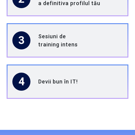
a definitiva profilul tău
Construiește-ți viitorul în tehnologie cu
noi!
La Globant, credem în puterea inovației și în
Sesiuni de
3
tinerii care vor să își lase amprenta în
training intens
domeniul tehnologic.
Dacă ești student și vrei să faci parte din
această experiență, acum e momentul!
4
Devii bun în IT!
Contact:
practica@globant.com
Cifre importante pentru acest proiect
Valoare totală: 4.919.320,20 RON, din care: