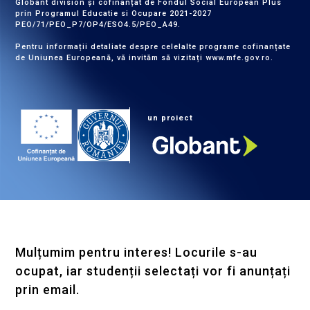
Globant division și cofinanțat de Fondul Social European Plus
prin Programul Educatie si Ocupare 2021-2027
PEO/71/PEO_P7/OP4/ESO4.5/PEO_A49.
Pentru informații detaliate despre celelalte programe cofinanțate
de Uniunea Europeană, vă invităm să vizitați
www.mfe.gov.ro
.
un proiect
Mulțumim pentru interes! Locurile s-au
ocupat, iar studenții selectați vor fi anunțați
prin email.