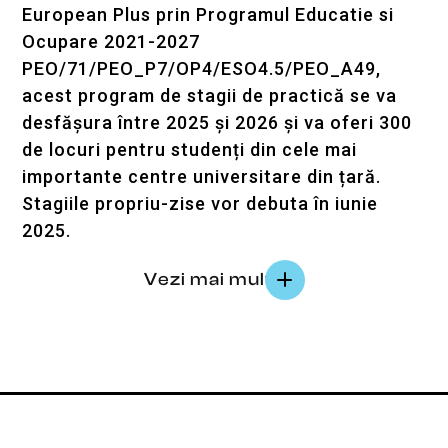
European Plus prin Programul Educatie si
Ocupare 2021-2027
PEO/71/PEO_P7/OP4/ESO4.5/PEO_A49,
acest program de stagii de practică se va
desfășura între 2025 și 2026 și va oferi 300
de locuri pentru studenți din cele mai
importante centre universitare din țară.
Stagiile propriu-zise vor debuta în iunie
2025.
Vezi mai mult
Prin acest program, studenții vor putea face
practica obligatorie într-un mediu real de
lucru, vor lucra alături de mentori cu
experiență și vor dobândi competențele
esențiale pentru o carieră de succes într-un