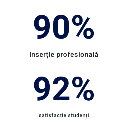
PEO/71/PEO_P7/OP4/ESO4.5/PEO_A49
90%
Conţinutul acestui material nu reprezintă în
mod obligatoriu poziţia oficială a Uniunii
Europene sau a Guvernului României.
Pentru informații detaliate despre celelate
inserție profesională
programe cofinanțate de Uniunea
Europeană, vă invităm să vizitați
92%
http://www.fonduri-ue.ro
si
https://mfe.gov.ro/.
O nouă ediție, și mai multe oportunități!
După succesul primei ediții (2021-2023), la
satisfacție studenți
care au participat peste 400 de studenți din
peste 10 centre universitare, ne întoarcem