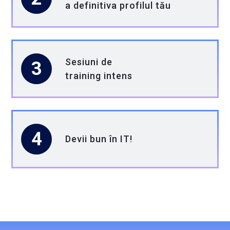
a definitiva profilul tău
Construiește-ți viitorul în tehnologie cu
noi!
La Globant, credem în puterea inovației și în
Sesiuni de
3
tinerii care vor să își lase amprenta în
training intens
domeniul tehnologic.
Dacă ești student și vrei să faci parte din
această experiență, acum e momentul!
4
Devii bun în IT!
Contact:
practica@globant.com
Cifre importante pentru acest proiect
Valoare totală: 4.919.320,20 RON, din care: