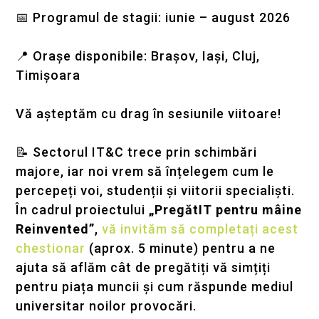
📅 Programul de stagii: iunie – august 2026
📍 Orașe disponibile: Brașov, Iași, Cluj,
Timișoara
Vă așteptăm cu drag în sesiunile viitoare!
📝 Sectorul IT&C trece prin schimbări
majore, iar noi vrem să înțelegem cum le
percepeți voi, studenții și viitorii specialiști.
În cadrul proiectului
„PregătIT pentru mâine
Reinvented”
,
vă invităm să completați acest
chestionar
(aprox. 5 minute) pentru a ne
ajuta să aflăm cât de pregătiți vă simțiți
pentru piața muncii și cum răspunde mediul
universitar noilor provocări.