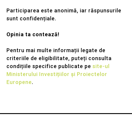
Participarea este anonimă, iar răspunsurile
sunt confidențiale.
Opinia ta contează!
Pentru mai multe informații
legate de
criteriile de eligibilitate, puteți
consulta
condițiile
specifice publicate pe
site-ul
Ministerului Investi
ț
iilor
ș
i Proiectelor
Europene
.