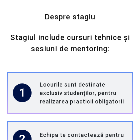
domeniu aflat într-o continuă evoluție.
Despre stagiu
Ne dorim să facem mai mult decât un
simplu stagiu!
Stagiul include cursuri tehnice și
sesiuni de mentoring:
Conectăm studenții cu profesioniștii din
industrie printr-o relație mentor-student
valoroasă;
Locurile sunt destinate
Oferim stagii de practică care le permit
1
exclusiv studenților, pentru
tinerilor să lucreze pe proiecte reale;
realizarea practicii obligatorii
Sprijinim 300 de studenți cu orientare
profesională și consiliere pentru carieră;
Echipa te contactează pentru
2