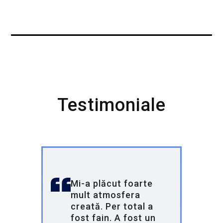
cu o versiune îmbunătățită! De data aceasta,
sub umbrela Globant, ducem programul la un
alt nivel, oferind tinerilor oportunitatea de a
lucra pe proiecte reale și de a învăța de la
unii dintre cei mai buni profesioniști din
industrie.
Testimoniale
În 2023, Globant a achiziționat Pentalog,
consolidându-și astfel prezența în Europa.
Cu o echipă de peste 31.000 de angajați în
35 de țări și parteneriate cu giganți precum
Google, Electronic Arts și Santander,
Globant este un lider global în
transformarea digitală.
Mi-a plăcut foarte
mult atmosfera
creată. Per total a
fost fain. A fost un