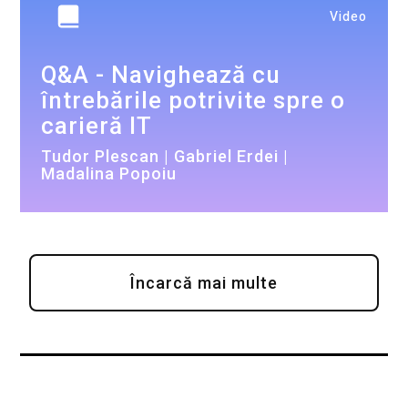
Video
Q&A - Navighează cu
întrebările potrivite spre o
carieră IT
Tudor Plescan | Gabriel Erdei |
Madalina Popoiu
Încarcă mai multe